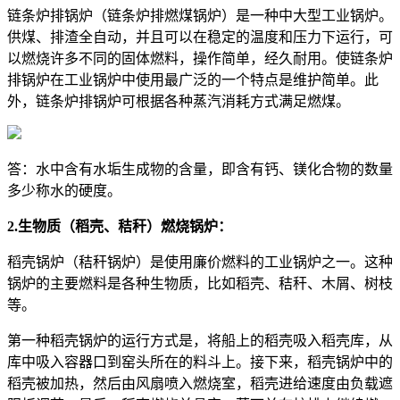
链条炉排锅炉（链条炉排燃煤锅炉）是一种中大型工业锅炉。
供煤、排渣全自动，并且可以在稳定的温度和压力下运行，可
以燃烧许多不同的固体燃料，操作简单，经久耐用。使链条炉
排锅炉在工业锅炉中使用最广泛的一个特点是维护简单。此
外，链条炉排锅炉可根据各种蒸汽消耗方式满足燃煤。
答：水中含有水垢生成物的含量，即含有钙、镁化合物的数量
多少称水的硬度。
2.生物质（稻壳、秸秆）燃烧锅炉：
稻壳锅炉（秸秆锅炉）是使用廉价燃料的工业锅炉之一。这种
锅炉的主要燃料是各种生物质，比如稻壳、秸秆、木屑、树枝
等。
第一种稻壳锅炉的运行方式是，将船上的稻壳吸入稻壳库，从
库中吸入容器口到窑头所在的料斗上。接下来，稻壳锅炉中的
稻壳被加热，然后由风扇喷入燃烧室，稻壳进给速度由负载遮