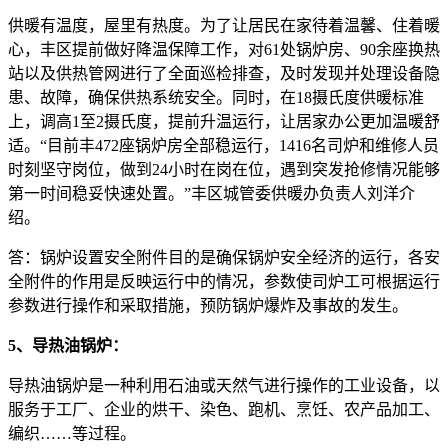
供暖有温度，屋里有热度。为了让居民在家待着温馨、住着暖
心，丰区提前做好降温保障工作，对61处锅炉房、90余座换热
站以及供热管网进行了全面巡检排查，及时发现并处理设备隐
患、故障，确保供热系统安全。同时，在18摄氏度供暖标准
上，调高1至2摄氏度，提前升温运行，让居家办公更加温暖舒
适。“目前丰472座锅炉房全部稳运行，1416名司炉和维修人员
时刻坚守岗位，做到24小时在岗在位，遇到突发抢修情况能够
第一时间稳妥快速处置。”丰区城管委供暖办负责人刘洋介
绍。
答：锅炉设置安全附件目的是确保锅炉安全经济的运行，各安
全附件的作用是反映运行中的情况，参数使司炉工可根据运行
参数进行操作和采取措施，预防锅炉爆炸及事故的发生。
5、导热油锅炉：
导热油锅炉是一种利用石油或天然气进行操作的工业设备，以
服务于工厂、企业的烘干、染色、跑机、烹饪、农产品加工、
编织……等过程。