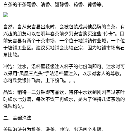
白茶的干茶毫香、清香、甜醇香、药香、荷香等。
当然，当从安吉县出来时，会被包装成其他品牌的白茶。有
兴趣的朋友可以在明年春茶前夕到安吉购买这些“传奇”。目
前安吉县有两个干茶市场，一个位于地铺镇竹业城，一个位
于塘铺工业区。建议买地铺会比较正宗，因为地铺市场离石
角比较。
冲泡：注水，沿杯壁轻缓注入杯子的七份满即可。注水时可
以采用“凤凰三点头”手法沿杯壁注入，以示对客人的尊敬，
亦可欣赏银针飞舞，上下纷飞。。。
品饮：稍待一二分钟即可品饮，待杯中水饮到刚刚盖过茶叶
时续水七分满，每次不饮干再续水，是为了保持几道茶汤的
滋味均匀。
二、盖碗泡法
盖碗泡法分为投茶、洗茶、冲泡、出汤四个步骤。