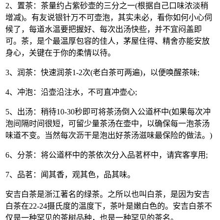
2、置茶：茶量约占紫砂壶的三分之一(根据自己口味浓淡稍
增减)。有友说银针万不可壶泡，其实未必，看你如何小心伺
候了，每道水温要把握好、每次出汤快些，并不宜闷盖即
可。茶，是个最温厚包容的佳人，茅屋住得、精舍亦能安放
身心，关键在于你的柔情以待。
3、润茶：快速润茶1-2次(老白茶可两遍)，以便唤醒茶味;
4、冲泡：沿壶沿注水，不可直冲壶心;
5、出汤：稍待10-30秒即可将茶汤倒入公道杯中(如果每次冲
泡间隔时间很短，可留少量茶汤在壶中，以确保每一泡茶汤
味道不变。当然每次沥干是泡出好茶汤滋味最保险的做法。)
6、分茶：将公道杯中的茶依次分入品茗杯中，请宾客享用;
7、品茗：闻其香，观其色，品其味。
安吉白茶是浙江著名的绿茶。之所以也叫白茶，是因为安吉
白茶在22-24摄氏度的温度下，茶叶是嫩白色的。安吉白茶不
仅是一种罕见的茶树品种，也是一种罕见的茶名。