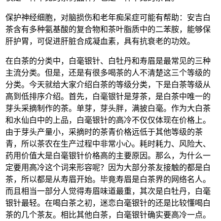
保护神经细胞，对脑损伤和老年痴呆症可能有帮助：安吉白
茶含有多种氨基酸的复合物和茶叶脂质中的二苯胺，能够保
肝护胃，可促进肝脏合成凝血素，具有抗衰老的功效。
在白茶的分类中，白毫银针、白牡丹和寿眉是最常见的三种
主流分类。但是，还是有很多喝茶的人不清楚这三个等级的
分类。今天就给大家介绍白茶的等级分类，下是白茶等级从
高到低排序介绍。首先，白毫银针是芽茶，是白茶中唯一的
芽头采摘制作的茶。单芽，芽头胖，满披白毫。作为大白茶
和水仙白中的上品，白毫银针的高冷不仅仅体现在价格上。
由于芽头产量小，采摘时的茶青价格远低于其他等级的茶
青，所以茶农在生产过程中非常小心。耗时耗力、风险大、
药用价值大是白毫银针价格高的主要原因。那么，为什么一
定要用高冷这个词来形容呢？因为大部分茶友接触的都是白
茶，所以都是从寿眉开始。毕竟寿眉是白茶界的网络名人。
而且相当一部分人觉得寿眉味道最重，其次是白牡丹，白毫
银针最轻。在喝白茶之初，迷恋白毫银针的还是比较懂喝白
茶的几个茶友。相比其他白茶，白毫银针确实要高冷一点。