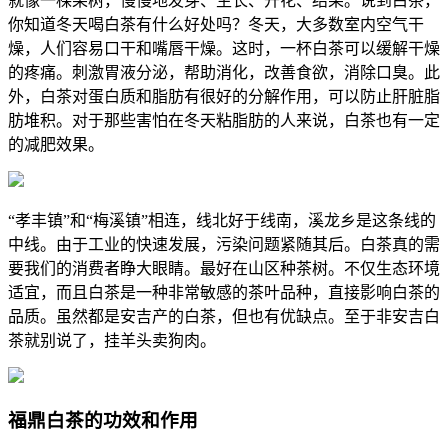
就像一棵果树，慢慢地发芽、生长、开花、结果。说到白茶，
你知道冬天喝白茶有什么好处吗？冬天，大多数室内空气干
燥，人们容易口干和嘴唇干燥。这时，一杯白茶可以缓解干燥
的疼痛。刺激胃液分泌，帮助消化，改善食欲，消除口臭。此
外，白茶对蛋白质和脂肪有很好的分解作用，可以防止肝脏脂
肪堆积。对于那些害怕在冬天粘脂肪的人来说，白茶也有一定
的减肥效果。
“孝丰镇”和“梅溪镇”相连，线北好于线南，溪龙乡是这条线的
中线。由于工业的快速发展，污染问题紧随其后。白茶真的需
要我们的消费者睁大眼睛。最好在山区种茶树。不仅生态环境
适宜，而且白茶是一种非常敏感的茶叶品种，直接影响白茶的
品质。虽然都是安吉产的白茶，但也有优缺点。至于非安吉白
茶就别说了，挂羊头卖狗肉。
福鼎白茶的功效和作用