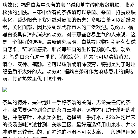
功效1:：福鼎白茶中含有的咖啡碱和单宁酸能收敛肌肤，收紧
松弛的肌肤。白茶中含有的茶多酚可以杀菌、杀菌，抵抗皮肤
老化，减少阳光下紫外线对皮肤的伤害；多喝白茶可以延缓衰
老，美化面部，因此受到现代都市人的广泛欢迎。功效2：福
鼎白茶具有清热消火的功效。对于那些容易生气的人来说，这
是一个很好的选择。最新研究表明，白茶提取物对引起葡萄球
菌感染、链球菌感染、肺炎等细菌的生长有预防作用。功效
3：福鼎白茶有助于睡眠，消除疲劳，因为它可以清热消火，
清心、安神、镇静。它可以缓解或消除疲劳，特别是对于时睡
眠品质不太好的人。功效4：福鼎白茶可作为麻疹患儿的解热
药，其解热效果优于抗生素。
茶具的特殊，是冲泡出一手好茶汤的关键，无论是任何的茶
叶，都需要选择到合适的茶具去冲泡，这样才有助于茶叶的冲
泡；冲泡茶叶，水质是关键，选择到一手好水，那么冲泡出来
的茶汤滋味清澈甘冽，美味至极。最好是选择用山泉水、井水
冲泡是比较合适的；而冲泡的水温不可以太高，一般选择用80