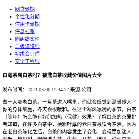
网贷逾期
个性化分期
信用卡逾期
停息挂账
同纠纷案件
二级建造师
初级会计师
安全工程师
白毫茶属白茶吗？福鼎白茶收藏价值图片大全
发布时间：2023-03-06 15:34:52
来源:公司
煮一大壶老白茶。一旦茶进入嘴里，你就会感觉到温暖侵入了
你的身体细胞，冬天会很暖和。在这个寒风凛冽的季节，白茶
（陈年）怎么能有好的加热（保健）效果？了解白茶的茶爱好
者知道，在许多白茶中，梗粗叶厚的老白茶最适合煮沸。因为
在老白茶陈化之后，白茶的内容发生了变化，变得更加迷人，