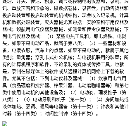
处理、开关、传送、积累、调节或控制电的仪器和，录制、通
讯、重放声音和形象的，磁数据载体，录音盘，自动售货器和
投启动装置和投启动装置的机械结构，现金收入记录机，计算
机和数据处理装置，灭火器械尤其包括：实验室科研用仪器及
器械；领航用电气仪器及器械，如测量和传令仪器及器械；下
列电气仪器及器械：（1）某些电热工具和，即电烙铁、电熨
头，如果不是电动产品，就属于第八类；（2）一些器材和设
备，电暖衣服，汽车上的点器，如果不是电动的，就属于其他
类别；量角器；穿孔卡式办公机械；与电视机联用的装置；所
有的计算机程序和软件，不论录制的媒体或传播工具，也就
是，录制在磁媒体上的软件或从远程计算机网络上下载的软
件。尤其不包括：下列电动仪器及器械：（1）炊事用电气用
具（食品碾磨和搅拌器、榨果汁器、电动磨咖啡器等）和第七
类中使用电动机的其他设备及；（2）电动剃、理发推子（第
八类）；（3）电动牙刷和梳子（第一类）；（4）房间加热或
液体加热、烹调、通风等电器备（第十一类）；钟表和其他计
时器（第十四类）；时间控制钟（第十四类）。