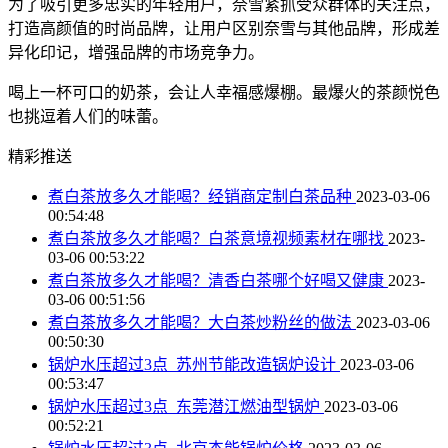
为了吸引更多忠实的年轻用户，奈雪紧抓受众群体的关注点，
打造高颜值的时尚品牌，让用户区别奈雪与其他品牌，形成差
异化印记，增强品牌的市场竞争力。
喝上一杯可口的奶茶，会让人幸福感爆棚。最爆火的茶颜悦色
也挑逗着人们的味蕾。
精彩推送
煮白茶放多久才能喝？经销商定制白茶品种
2023-03-06
00:54:48
煮白茶放多久才能喝？白茶意境视频素材在哪找
2023-
03-06 00:53:22
煮白茶放多久才能喝？清香白茶哪个好喝又健康
2023-
03-06 00:51:56
煮白茶放多久才能喝？大白茶炒粉丝的做法
2023-03-06
00:50:30
锅炉水压超过3点_苏州节能改造锅炉设计
2023-03-06
00:53:47
锅炉水压超过3点_东莞潜江燃油型锅炉
2023-03-06
00:52:21