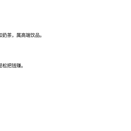
和奶茶，属高端饮品。
轻松把钱赚。