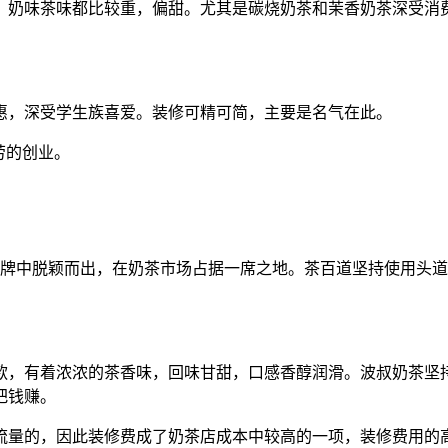
奶味茶味都比较重，偏甜。尤其是碳烧奶茶和茉香奶茶深受消费者
惠，深受学生族喜爱。装修可精可简，主要是名气在此。
劳的创业。
老品牌中脱颖而出，在奶茶市场占据一席之地。茶百道坚持使用头
爆款，有着浓浓的茶香味，回味甘甜，口感香醇润滑。波叔奶茶
把钱赚。
流量的，因此装修费成了奶茶店成本中较高的一项，装修费用的