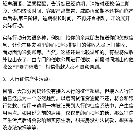
轻声细语、温馨提醒，告诉您已经逾期，请按时还款;第二阶
段，逾期较长时间，客服严肃警告，威胁再逾期不还将面临严
重后果;第三阶段，逾期很长时间，不再好言相劝，开始展开
实际行动。
实际行动分为很多种，例如：给你的亲戚朋友推送你的欠款信
息，让你在朋友圈里颜面扫地;排专门的催收人员上门催收，
面对面沟通要账等。当然，这些还是比较温和的。有些将催收
外包出去了，由专门的催收公司进行催收，前段时间爆出的催
收公司“暴力催收”，相信借款人都不愿意遇到。
3、人行征信产生污点。
目前，大部分网贷还没有接入人行的征信系统，但接入人行征
信已经成为一个必然趋势。以后网贷借贷逾期不还，将会和银
行贷款、信用卡逾期一样被记录到人行的征信系统中，产生信
用污点。如果说之前的后果，仅仅是颜面扫地的话，那么征信
产生污点后将会影响到实际生活，想买房没办法贷款，想买车
没办法按揭等等。