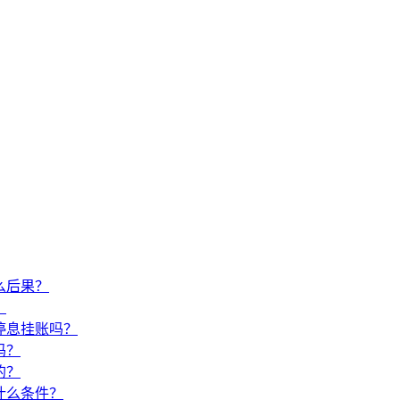
么后果？
？
停息挂账吗？
吗？
的？
什么条件？