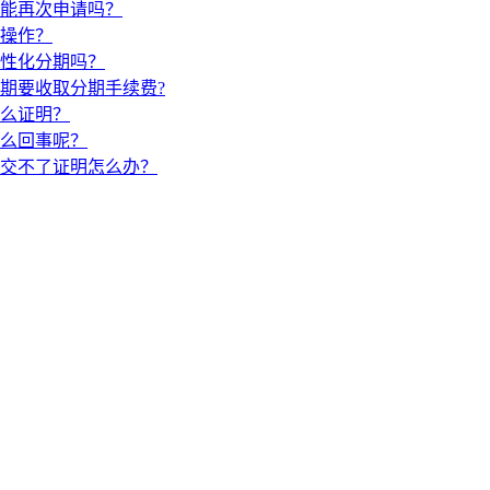
能再次申请吗？
操作？
性化分期吗？
期要收取分期手续费?
么证明？
么回事呢？
交不了证明怎么办？