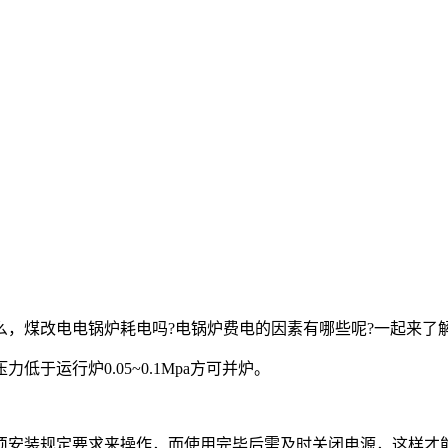
，煤改电电锅炉耗电吗?电锅炉费电的因素有哪些呢?一起来了
于运行炉0.05~0.1Mpa方可并炉。
须安装规定要求来操作，而使用完毕后需及时关闭电源，这样才