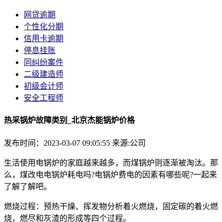
网贷逾期
个性化分期
信用卡逾期
停息挂账
同纠纷案件
二级建造师
初级会计师
安全工程师
热采锅炉故障类别_北京杰能锅炉价格
发布时间：2023-03-07 09:05:55
来源:公司
生活使用电锅炉的家庭越来越多，而煤锅炉则逐渐被淘汰。那
么，煤改电电锅炉耗电吗?电锅炉费电的因素有哪些呢?一起来
了解了解吧。
燃烧过程：预热干燥、挥发物分析着火燃烧，固定碳的着火燃
烧，燃尽和灰渣的形成等四个过程。