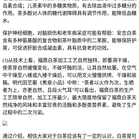
岛素合成；儿茶素中的多糖类物质，有去除血液中过多糖分的
作用。茶多酚对人体的糖代谢障碍具有调节作用，能降低血糖
水。
保护神经细胞，对脑损伤和老年痴呆症可能有帮助：安吉白茶
含有多种氨基酸的复合物和茶叶脂质中的二苯胺，能够保肝护
胃，可促进肝脏合成凝血素，具有抗衰老的功效。
(3)从技术上看，福鼎白茶加工工艺自然独特，即萎凋干燥，
使茶芽自然缓慢变化，不破坏酶的活，让其自然枯萎。在空气
中干燥至八楼或九楼干燥后，可以用文火慢慢烘烤、干燥和装
箱。明代田艺蘅《煮泉小品》中称：“茶者以火作为次，生晒
者为上，亦更自然，且段火气耳”可以看出，福鼎白茶的生产
工艺简单自然，加工工序最少，最大限度地保留了福鼎白茶天
然纯净的风味和丰富珍贵的活酶和多酚类营养素，避免了生产
过程中的二次污染。
通过介绍，相信大家对于白茶应该有了一定的认识，白茶是可