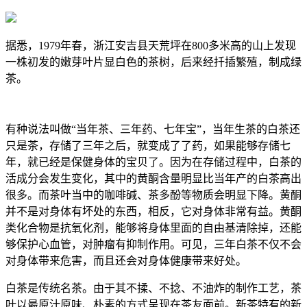
据悉，1979年春，浙江安吉县天荒坪在800多米高的山上发现
一株初发的嫩芽叶片显白色的茶树，后来经扦插繁殖，制成绿
茶。
有种说法叫做“当年茶、三年药、七年宝”，当年生茶的白茶还
只是茶，存储了三年之后，就变成了了药，如果能够存储七
年，就已经是保健身体的宝贝了。因为在存储过程中，白茶的
活成分会发生变化，其中的黄酮含量明显比当年产的白茶高出
很多。而茶叶当中的咖啡碱、茶多酚等物质会明显下降。黄酮
并不是对身体有坏处的东西，相反，它对身体非常有益。黄酮
类化合物是抗氧化剂，能够将身体里面的自由基清除掉，还能
够保护心血管，对肿瘤有抑制作用。可见，三年白茶不仅不会
对身体带来危害，而且还会对身体健康带来好处。
白茶是传统名茶。由于其不揉、不捻、不油炸的制作工艺，茶
叶以最原汁原味、朴素的方式呈现在茶友面前。新茶特有的新