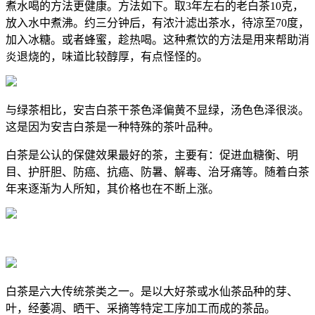
煮水喝的方法更健康。方法如下。取3年左右的老白茶10克，
放入水中煮沸。约三分钟后，有浓汁滤出茶水，待凉至70度，
加入冰糖。或者蜂蜜，趁热喝。这种煮饮的方法是用来帮助消
炎退烧的，味道比较醇厚，有点怪怪的。
与绿茶相比，安吉白茶干茶色泽偏黄不显绿，汤色色泽很淡。
这是因为安吉白茶是一种特殊的茶叶品种。
白茶是公认的保健效果最好的茶，主要有：促进血糖衡、明
目、护肝胆、防癌、抗癌、防暑、解毒、治牙痛等。随着白茶
年来逐渐为人所知，其价格也在不断上涨。
白茶是六大传统茶类之一。是以大好茶或水仙茶品种的芽、
叶，经萎凋、晒干、采摘等特定工序加工而成的茶品。