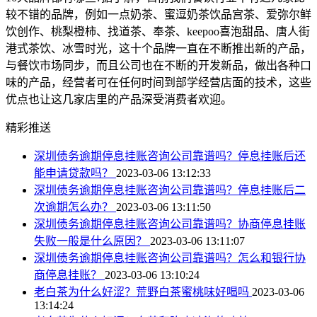
较不错的品牌，例如一点奶茶、蜜逗奶茶饮品宫茶、爱弥尔鲜
饮创作、桃梨橙柿、找道茶、奉茶、keepoo喜泡甜品、唐人街
港式茶饮、冰雪时光，这十个品牌一直在不断推出新的产品，
与餐饮市场同步，而且公司也在不断的开发新品，做出各种口
味的产品，经营者可在任何时间到部学经营店面的技术，这些
优点也让这几家店里的产品深受消费者欢迎。
精彩推送
深圳债务逾期停息挂账咨询公司靠谱吗？停息挂账后还
能申请贷款吗？
2023-03-06 13:12:33
深圳债务逾期停息挂账咨询公司靠谱吗？停息挂账后二
次逾期怎么办？
2023-03-06 13:11:50
深圳债务逾期停息挂账咨询公司靠谱吗？协商停息挂账
失败一般是什么原因？
2023-03-06 13:11:07
深圳债务逾期停息挂账咨询公司靠谱吗？怎么和银行协
商停息挂账？
2023-03-06 13:10:24
老白茶为什么好涩？荒野白茶蜜桃味好喝吗
2023-03-06
13:14:24